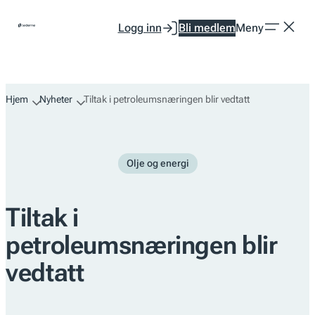
Hopp
Logg inn
Bli medlem
Meny
til
innhold
Hjem
Nyheter
Tiltak i petroleumsnæringen blir vedtatt
Olje og energi
Tiltak i
petroleumsnæringen blir
vedtatt