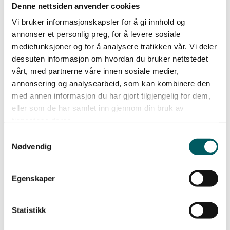
Operatørselskapenes økte økonomiske risiko ved
Denne nettsiden anvender cookies
mulige framtidige planer, ga et behov for
Vi bruker informasjonskapsler for å gi innhold og
stimulerende tiltak for å kunne opprettholde
annonser et personlig preg, for å levere sosiale
planene og gi oppdrag videre til flere andre
mediefunksjoner og for å analysere trafikken vår. Vi deler
bransjeaktører.
dessuten informasjon om hvordan du bruker nettstedet
vårt, med partnerne våre innen sosiale medier,
annonsering og analysearbeid, som kan kombinere den
med annen informasjon du har gjort tilgjengelig for dem,
– Det er disse følgekonsekvensene for våre
eller som de har samlet inn gjennom din bruk av
medlemmer som utløste vårt engasjement, og som
tjenestene deres.
nå har bidratt til at et bredt stortingsflertall vil stille
Samtykkevalg
seg bak en tiltakspakke. Denne pakken vil gi nye
Nødvendig
aktiviteter og sikre opprettholdelse av den
kompetansen som både denne næringen og det
Egenskaper
grønne skiftet vil få behov for, poengterer både
Audun Ingvartsen og nestleder Liv Spjeld By.
Statistikk