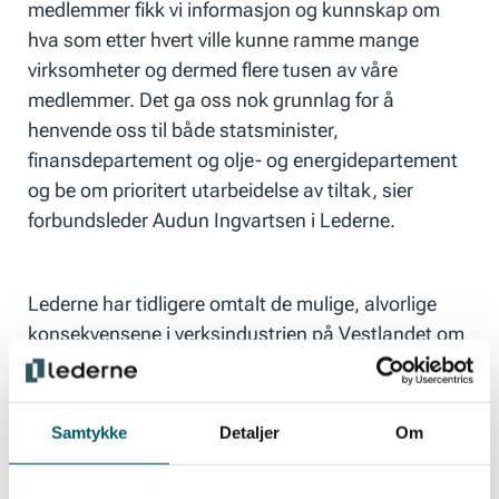
medlemmer fikk vi informasjon og kunnskap om
hva som etter hvert ville kunne ramme mange
virksomheter og dermed flere tusen av våre
medlemmer. Det ga oss nok grunnlag for å
henvende oss til både statsminister,
finansdepartement og olje- og energidepartement
og be om prioritert utarbeidelse av tiltak, sier
forbundsleder Audun Ingvartsen i Lederne.
Lederne har tidligere omtalt de mulige, alvorlige
konsekvensene i verksindustrien på Vestlandet om
en tiltakspakke ikke kom på plass tidligere.
Samtykke
Detaljer
Om
Verksteds- og verftsindustrien framsto som svært
avhengige av nye oppdrag fra operatørselskapene.