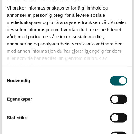
for dem som blir ledere for tidligere kollegaer.
Vi bruker informasjonskapsler for å gi innhold og
annonser et personlig preg, for å levere sosiale
mediefunksjoner og for å analysere trafikken vår. Vi deler
– Det kan være vanskelig å opptre som leder og
dessuten informasjon om hvordan du bruker nettstedet
utvise makt ovenfor noen man tidligere har jobbet
vårt, med partnerne våre innen sosiale medier,
på samme nivå med, sier hun og fortsetter:
annonsering og analysearbeid, som kan kombinere den
med annen informasjon du har gjort tilgjengelig for dem,
eller som de har samlet inn gjennom din bruk av
tjenestene deres.
– Andre er rett og slett konfliktsky eller har et sterkt
ønske om å bli likt av alle.
Samtykkevalg
Nødvendig
Uansett årsak peker Dille på at ledere som ikke tør
Egenskaper
å stille krav kan havne i situasjoner der
medarbeiderne mister troen på lederens
Statistikk
handlekraft og mot. Det kan på sikt bidra til
tillitsbrudd.