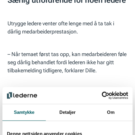
Særlig utfordrende for noen ledere
Utrygge ledere venter ofte lenge med å ta tak i
dårlig medarbeiderprestasjon.
– Når temaet først tas opp, kan medarbeideren føle
seg dårlig behandlet fordi lederen ikke har gitt
tilbakemelding tidligere, forklarer Dille.
I slike situasjoner trekkes ofte kollegaer inn, noe
som kan svekke arbeidsmiljøet, tilliten til ledelsen,
motivasjonen og leveransene.
Samtykke
Detaljer
Om
Dille mener at dette kan være ekstra utfordrende
Denne nettsiden anvender cookies