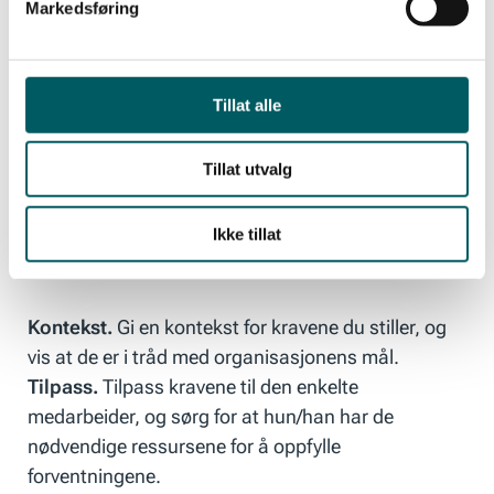
Markedsføring
Bedre helse, økt engasjement og økt yrkesstolthet,
er ifølge Dille noen av fordelene lederen kan
Tillat alle
forvente ved å stille tydeligere krav.
Tillat utvalg
Slik går du frem for å stille
Ikke tillat
tydeligere krav:
Kontekst.
Gi en kontekst for kravene du stiller, og
vis at de er i tråd med organisasjonens mål.
Tilpass.
Tilpass kravene til den enkelte
medarbeider, og sørg for at hun/han har de
nødvendige ressursene for å oppfylle
forventningene.