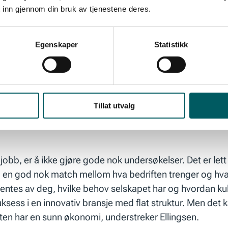
 inn gjennom din bruk av tjenestene deres.
empel bli krevende å gjøre suksess i en innovativ bransje
Egenskaper
Statistikk
Tillat utvalg
t er viktig å mestre overgangene. Fikser du det ikke, kan d
ganger i løpet av karrieren, kan skiftene komme for ofte
er jobb, er å ikke gjøre gode nok undersøkelser. Det er le
ig en god nok match mellom hva bedriften trenger og hva d
rventes av deg, hvilke behov selskapet har og hvordan kul
suksess i en innovativ bransje med flat struktur. Men det
ften har en sunn økonomi, understreker Ellingsen.