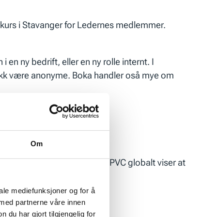
n kurs i Stavanger for Ledernes medlemmer.
n ny bedrift, eller en ny rolle internt. I
pp fikk være anonyme. Boka handler oså mye om
.
Om
En nyere undersøkelse gjort av PVC globalt viser at
iale mediefunksjoner og for å
 med partnerne våre innen
u har gjort tilgjengelig for