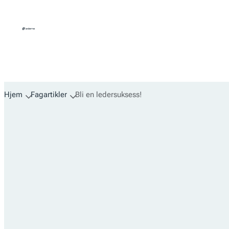
Hopp
til
innhold
Hjem
Fagartikler
Bli en ledersuksess!