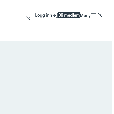
Logg inn
Bli medlem
Meny
Tilbakestill