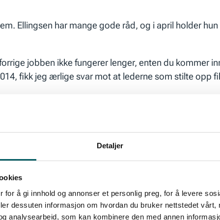
em. Ellingsen har mange gode råd, og i april holder hu
orrige jobben ikke fungerer lenger, enten du kommer inn i e
 2014, fikk jeg ærlige svar mot at lederne som stilte o
lpe ledere til å gjøre gode valg slik at de lettere lykkes
Detaljer
r om den kritiske fasen som de to første årene faktisk er. 
 inn håndkleet før to år har gått.
ookies
 for å gi innhold og annonser et personlig preg, for å levere sos
deler dessuten informasjon om hvordan du bruker nettstedet vårt,
og analysearbeid, som kan kombinere den med annen informasjon d