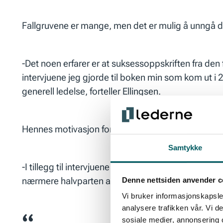
Fallgruvene er mange, men det er mulig å unngå d
-Det noen erfarer er at suksessoppskriften fra den f
intervjuene jeg gjorde til boken min som kom ut i
generell ledelse, forteller Ellingsen.
Hennes motivasjon for å skrive var et ønske om å hje
Samtykke
-I tillegg til intervjuene leste jeg alt jeg kom ove
nærmere halvparten av nye ledere forventes å kaste
Denne nettsiden anvender c
Vi bruker informasjonskapsler
analysere trafikken vår. Vi 
sosiale medier, annonsering 