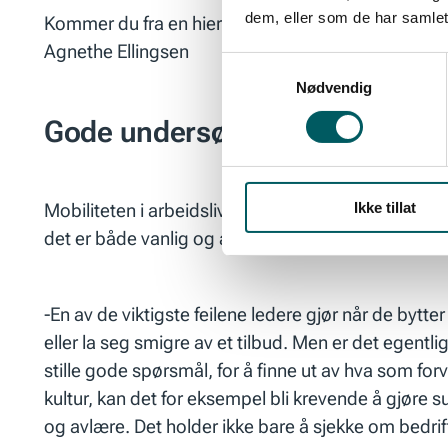
dem, eller som de har samlet
Kommer du fra en hierarkisk kultur, kan det for eks
Agnethe Ellingsen
Samtykkevalg
Nødvendig
Gode undersøkelser
Ikke tillat
Mobiliteten i arbeidslivet blir stadig større, og de
det er både vanlig og akseptert å bytte jobb flere 
-En av de viktigste feilene ledere gjør når de bytt
eller la seg smigre av et tilbud. Men er det egentl
stille gode spørsmål, for å finne ut av hva som fo
kultur, kan det for eksempel bli krevende å gjøre 
og avlære. Det holder ikke bare å sjekke om bedri