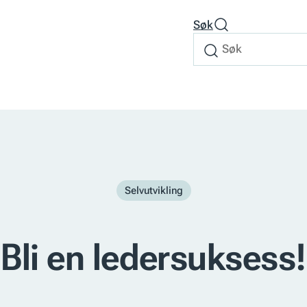
Søk
Søk
Søk
etter
Selvutvikling
Bli en ledersuksess!