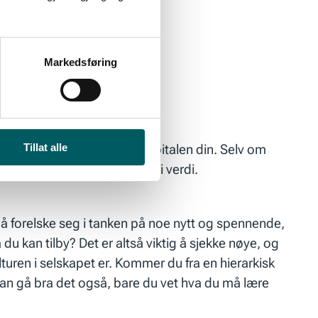
 med flat struktur.
Markedsføring
Tillat alle
et fort gå ut over karrierekapitalen din. Selv om
, og CV-en din dermed synke i verdi.
tt å forelske seg i tanken på noe nytt og spennende,
u kan tilby? Det er altså viktig å sjekke nøye, og
turen i selskapet er. Kommer du fra en hierarkisk
 kan gå bra det også, bare du vet hva du må lære