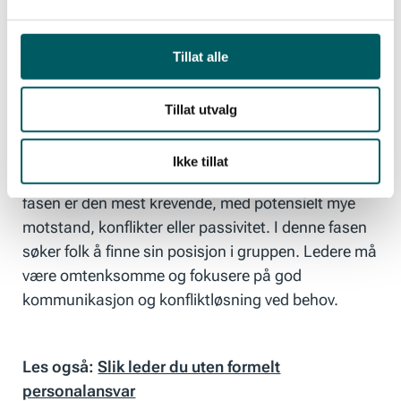
effektiv måte. Hver fase krever at ledere tilpasser
sin atferd og lederstil for å kunne møte behovene i
Tillat alle
gruppen.
Tillat utvalg
I forming-fasen etableres teamet, og er
kjennetegnet av mye usikkerhet. Her gjelder det å
Ikke tillat
være tydelig, bli kjent og skape trygghet. Storming-
fasen er den mest krevende, med potensielt mye
motstand, konflikter eller passivitet. I denne fasen
søker folk å finne sin posisjon i gruppen. Ledere må
være omtenksomme og fokusere på god
kommunikasjon og konfliktløsning ved behov.
Les også:
Slik leder du uten formelt
personalansvar