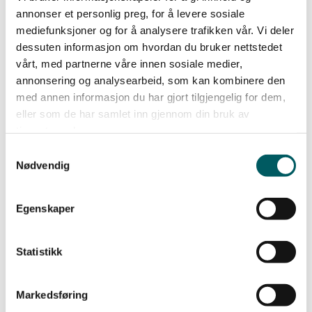
annonser et personlig preg, for å levere sosiale
Faser i teamutvikling
mediefunksjoner og for å analysere trafikken vår. Vi deler
dessuten informasjon om hvordan du bruker nettstedet
vårt, med partnerne våre innen sosiale medier,
annonsering og analysearbeid, som kan kombinere den
Et annet verktøy som er nyttig å kjenne til, er Bruce
med annen informasjon du har gjort tilgjengelig for dem,
Tuckman’s modell om teamutvikling. Ifølge denne
eller som de har samlet inn gjennom din bruk av
modellen kan livsløpet til et lag deles opp i fem
tjenestene deres.
faser: forming, storming, norming, performing og
Samtykkevalg
adjourning. Alle grupper går gjennom disse fasene i
Nødvendig
prosessen med å løse en felles oppgave. I de fleste
tilfeller mestrer teamet alle fasene. I andre
Egenskaper
situasjoner står gruppen fast i en fase, og oppnår
ikke ønskede resultater.
Statistikk
For ledere er oppgaven å bidra, understøtte og
Markedsføring
veilede gruppen gjennom fasene på en god og