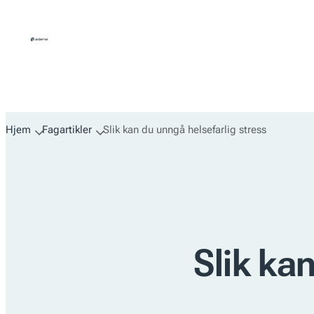
Hopp
til
innhold
Hjem
Fagartikler
Slik kan du unngå helsefarlig stress
Slik ka