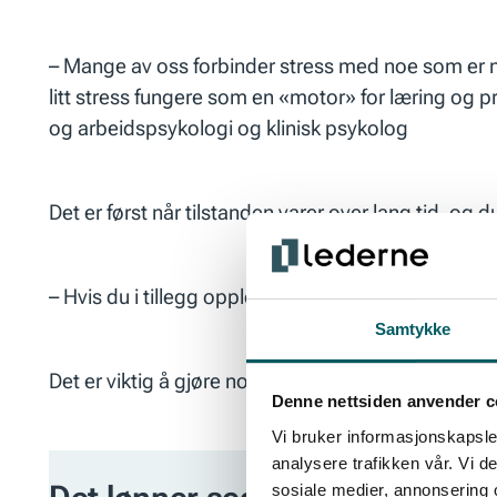
– Mange av oss forbinder stress med noe som er negat
litt stress fungere som en «motor» for læring og 
og arbeidspsykologi og klinisk psykolog
Det er først når tilstanden varer over lang tid, og 
– Hvis du i tillegg opplever uforutsigbarhet og min
Samtykke
Det er viktig å gjøre noe med negativt stress, for d
Denne nettsiden anvender c
Vi bruker informasjonskapsler
analysere trafikken vår. Vi 
sosiale medier, annonsering 