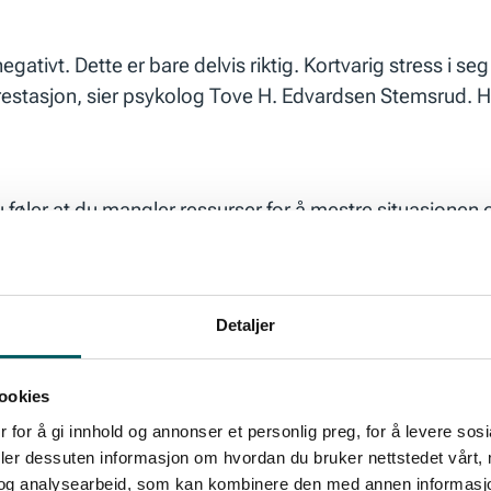
ivt. Dette er bare delvis riktig. Kortvarig stress i seg 
prestasjon, sier psykolog Tove H. Edvardsen Stemsrud. H
du føler at du mangler ressurser for å mestre situasjonen o
dre kontroll i arbeidssituasjonen, har du en oppskrift på 
Detaljer
et kan ramme livskvaliteten og hvordan vi fungerer og triv
ookies
 for å gi innhold og annonser et personlig preg, for å levere sos
deler dessuten informasjon om hvordan du bruker nettstedet vårt,
og analysearbeid, som kan kombinere den med annen informasjon d