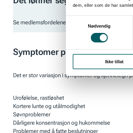
Det lønner seg å være medlem
dem, eller som de har samlet
Samtykkevalg
Se medlemsfordelene
Nødvendig
Symptomer på stress
Ikke tillat
Det er stor variasjon i symptomer og kjennetegn på
Urofølelse, rastløshet
Kortere lunte og utålmodighet
Søvnproblemer
Dårligere konsentrasjon og hukommelse
Problemer med å fatte beslutninger