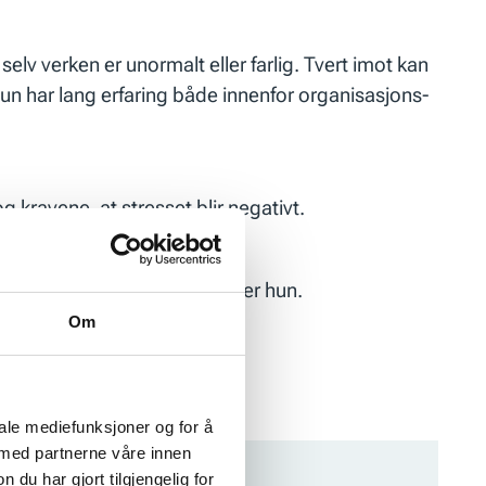
selv verken er unormalt eller farlig. Tvert imot kan
un har lang erfaring både innenfor organisasjons-
g kravene, at stresset blir negativt.
en negativ stressreaksjon, sier hun.
Om
es i dagliglivet.
iale mediefunksjoner og for å
 med partnerne våre innen
u har gjort tilgjengelig for