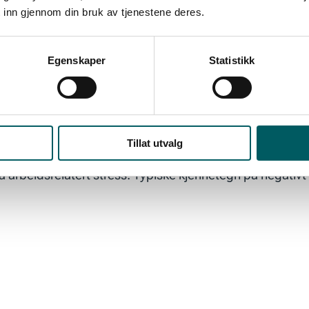
 av Lederne
 inn gjennom din bruk av tjenestene deres.
Egenskaper
Statistikk
Tillat utvalg
 arbeidsrelatert stress. Typiske kjennetegn på negativt