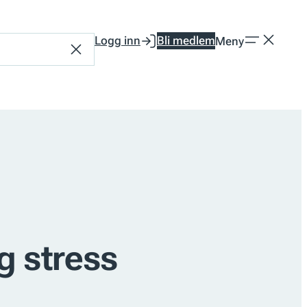
Logg inn
Bli medlem
Meny
Tilbakestill
g stress