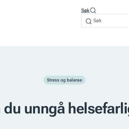
Søk
Søk
Søk
etter
Stress og balanse
n du unngå helsefarli