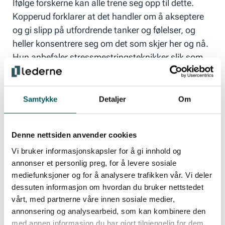
Ifølge forskerne kan alle trene seg opp til dette.
Kopperud forklarer at det handler om å akseptere
og gi slipp på utfordrende tanker og følelser, og
heller konsentrere seg om det som skjer her og nå.
Hun anbefaler stressmestringsteknikker slik som
mindfulness.
Samtykke
Detaljer
Om
– Studien viser at stressmestring i form av trening i
psykologisk fleksibilitet bør være en del av
lederutviklingen, sier Kopperud til OsloMet.
Denne nettsiden anvender cookies
Vi bruker informasjonskapsler for å gi innhold og
annonser et personlig preg, for å levere sosiale
Fire tips for å bedre relasjonen
mediefunksjoner og for å analysere trafikken vår. Vi deler
dessuten informasjon om hvordan du bruker nettstedet
vårt, med partnerne våre innen sosiale medier,
annonsering og analysearbeid, som kan kombinere den
Legg til rette for tilbakemeldingskultur.
Lytt til
med annen informasjon du har gjort tilgjengelig for dem,