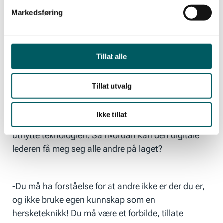
Markedsføring
Du må være et forbilde, tillate prøving og feiling.
Tale Skjølsvik
Tillat alle
Hvorfor teknologi?
Tillat utvalg
Ikke tillat
Men lederen må ha medarbeiderne med på å
utnytte teknologien. Så hvordan kan den digitale
lederen få meg seg alle andre på laget?
-Du må ha forståelse for at andre ikke er der du er,
og ikke bruke egen kunnskap som en
hersketeknikk! Du må være et forbilde, tillate