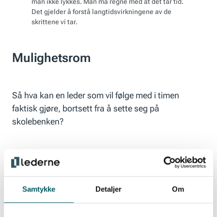
man ikke lykkes. Man må regne med at det tar tid.
Det gjelder å forstå langtidsvirkningene av de
skrittene vi tar.
Mulighetsrom
Så hva kan en leder som vil følge med i timen
faktisk gjøre, bortsett fra å sette seg på
skolebenken?
-En som er temmelig blank kan begynne med å lese
om temaet og delta på frokostmøter og andre
arrangementer for å få en første innsikt. Det kan gi
Samtykke
Detaljer
Om
forståelse for språket som brukes knyttes til
digitalisering. Å innta en lærende holdning er bra.