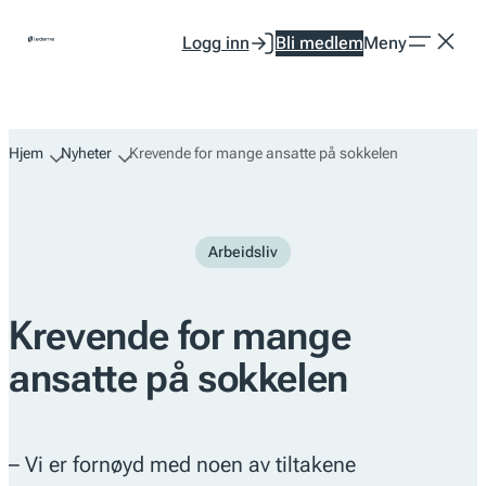
Hopp
Logg inn
Bli medlem
Meny
til
innhold
Hjem
Nyheter
Krevende for mange ansatte på sokkelen
Arbeidsliv
Krevende for mange
ansatte på sokkelen
– Vi er fornøyd med noen av tiltakene