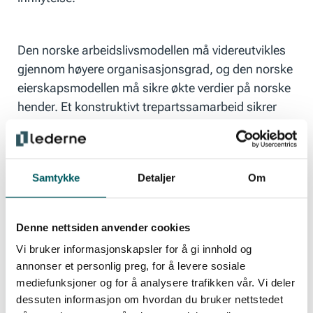
Den norske arbeidslivsmodellen må videreutvikles
gjennom høyere organisasjonsgrad, og den norske
eierskapsmodellen må sikre økte verdier på norske
hender. Et konstruktivt trepartssamarbeid sikrer
omstilling for et bedre norsk arbeidsliv og velferden
i Norge. Dette påkrever aktiv og god ledelse fra
arbeidstakere, arbeidsgivere og den norske stat.
Samtykke
Detaljer
Om
Denne nettsiden anvender cookies
Vi bruker informasjonskapsler for å gi innhold og
Populære medlemsfordeler
annonser et personlig preg, for å levere sosiale
mediefunksjoner og for å analysere trafikken vår. Vi deler
dessuten informasjon om hvordan du bruker nettstedet