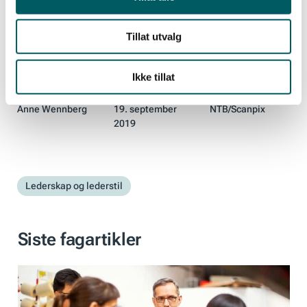
Kilder: ledernytt.no og industrienergi.no
Tillat utvalg
Ikke tillat
Skrevet av
Dato
Foto
Anne Wennberg
19. september
NTB/Scanpix
2019
Lederskap og lederstil
Siste fagartikler