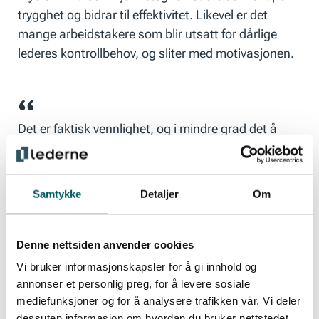
trygghet og bidrar til effektivitet. Likevel er det
mange arbeidstakere som blir utsatt for dårlige
lederes kontrollbehov, og sliter med motivasjonen.
Det er faktisk vennlighet, og i mindre grad det å
være pliktoppfyllende, som kjennetegner en effektiv
leder.
Christopher Birknes
Samtykke
Detaljer
Om
Hva skaper motivasjon?
Denne nettsiden anvender cookies
Vi bruker informasjonskapsler for å gi innhold og
annonser et personlig preg, for å levere sosiale
Studier viser at personlighetstrekkene utadvendt
mediefunksjoner og for å analysere trafikken vår. Vi deler
og pliktoppfyllende ofte vektlegges ved
dessuten informasjon om hvordan du bruker nettstedet