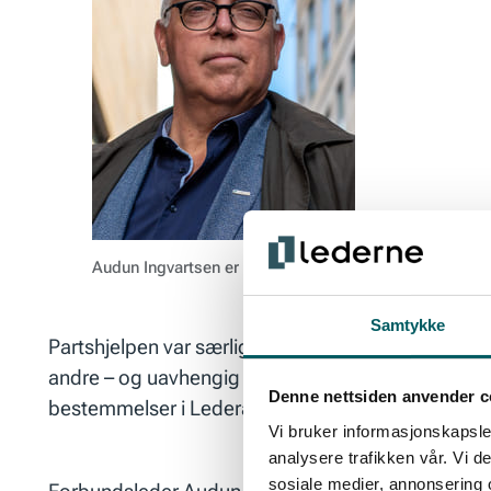
Audun Ingvartsen er forbundsleder i Lederne.
Samtykke
Partshjelpen var særlig begrunnet i to forhold. Det e
andre – og uavhengig av ettervirkning – var behove
Denne nettsiden anvender c
bestemmelser i Lederavtalen.
Vi bruker informasjonskapsler
analysere trafikken vår. Vi 
sosiale medier, annonsering 