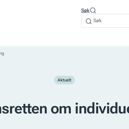
Søk
Søk
Søk
etter
ing
Aktuelt
sretten om individue