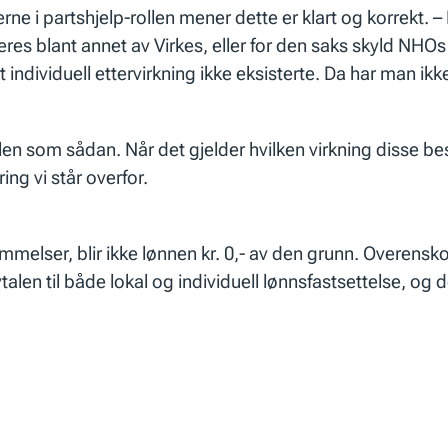
i partshjelp-rollen mener dette er klart og korrekt. – De
treres blant annet av Virkes, eller for den saks skyld NHO
 individuell ettervirkning ikke eksisterte. Da har man i
n som sådan. Når det gjelder hvilken virkning disse bes
ing vi står overfor.
elser, blir ikke lønnen kr. 0,- av den grunn. Overensko
avtalen til både lokal og individuell lønnsfastsettelse, og 