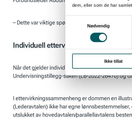
Forbundsleder Audun Ingvartsen er veldig fornøyd
dem, eller som de har samlet
Samtykkevalg
– Dette var viktige spørsmål for oss, som vi er veld
Nødvendig
Individuell ettervirkning
Ikke tillat
Når det gjelder individuell ettervirkning følger 
Undervisningstillegg-saken (LB-2022-26470) og G
I ettervirkningssammenheng er dommen en illustras
(Lederavtalen) ikke har egne lønnsbestemmelser, o
utslukket av hovedavtalen/parallellavtalens best