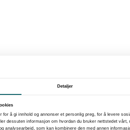
Detaljer
ne var ønsket om å sikre at de rettslige avklaringene knytt
t for å ta til motmæle mot Coop Økonom og Virkes anførsl
ookies
 for å gi innhold og annonser et personlig preg, for å levere sos
deler dessuten informasjon om hvordan du bruker nettstedet vårt,
og analysearbeid, som kan kombinere den med annen informasjon d