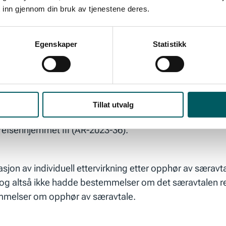
 med at Lederne erklærte partshjelp og ble hørt på beg
 inn gjennom din bruk av tjenestene deres.
ig glade for å ha fått medhold i, sier forbundsleder Ingva
Egenskaper
Statistikk
Tillat utvalg
lagmannsretten i «Coop-saken» opp avklaringene fra Gref
refsenhjemmet III (AR-2023-36).
jon av individuell ettervirkning etter opphør av særavta
g altså ikke hadde bestemmelser om det særavtalen regule
emmelser om opphør av særavtale.