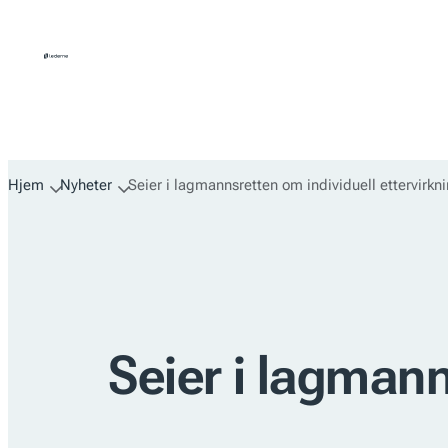
Hopp
til
innhold
Hjem
Nyheter
Seier i lagmannsretten om individuell ettervirkn
Seier i lagmann