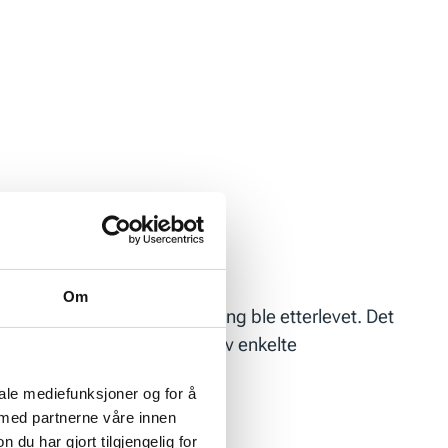
Om
et til individuell ettervirkning ble etterlevet. Det
er knyttet til forståelsen av enkelte
iale mediefunksjoner og for å
 med partnerne våre innen
u har gjort tilgjengelig for