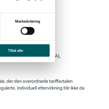
ge disse punktene.
rtsen.
Markedsføring
Tillat alle
senhjemmet II (HR-2021-1193-A),
le, der den overordnede tariffavtalen
rte. Individuell ettervirkning blir ikke da