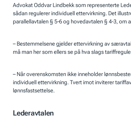
Advokat Oddvar Lindbekk som representerte Lederne 
sådan regulerer individuell ettervirkning. Det illus
parallellavtalen § 5-6 og hovedavtalen § 4-3, om at
– Bestemmelsene gjelder ettervirkning av særavtale
må man her som ellers se på hva slags tariffreguler
– Når overenskomsten ikke inneholder lønnsbestemm
individuell ettervirkning. Tvert imot inviterer tariff
lønnsfastsettelse.
Lederavtalen