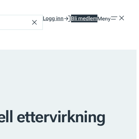
Logg inn
Bli medlem
Meny
Tilbakestill
ll ettervirkning