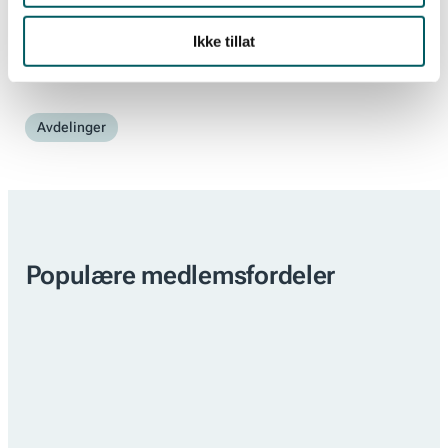
–
Olje & gassektoren
(fire bransjeavdelinger)
Ikke tillat
Avdelinger
Populære medlemsfordeler