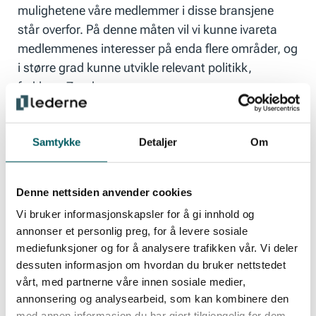
mulighetene våre medlemmer i disse bransjene
står overfor. På denne måten vil vi kunne ivareta
medlemmenes interesser på enda flere områder, og
i større grad kunne utvikle relevant politikk,
forklarer Zander.
Hvert utvalg er sammensatt av engasjerte
Samtykke
Detaljer
Om
medlemmer med inngående kunnskap om den
aktuelle bransjen. I tillegg vil en rådgiver i Lederne,
Denne nettsiden anvender cookies
med spisskompetanse på bransjen, bistå i
arbeidet.
Vi bruker informasjonskapsler for å gi innhold og
annonser et personlig preg, for å levere sosiale
mediefunksjoner og for å analysere trafikken vår. Vi deler
dessuten informasjon om hvordan du bruker nettstedet
– Lederne er heldige som har et team av dedikerte
vårt, med partnerne våre innen sosiale medier,
medlemmer og rådgivere som ikke bare har
annonsering og analysearbeid, som kan kombinere den
ekspertise, men også et genuint ønske om å jobbe
med annen informasjon du har gjort tilgjengelig for dem,