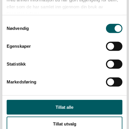
for våre medlemmers og bransjens beste, avslutter
eller som de har samlet inn gjennom din bruk av
Zander.
tjenestene deres.
Samtykkevalg
Nødvendig
Viktigheten av bransjeutvalg
Egenskaper
Statistikk
Lederne har utvalg i følgende bransjer:
Markedsføring
–
Arbeid og inkludering
–
Barnehage
Tillat alle
–
Varehandel
–
Kommunal sektor
–
Kraftforedlende industri
Tillat utvalg