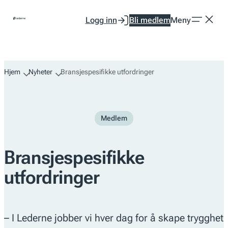
Hopp
Logg inn
Bli medlem
Meny
til
innhold
Hjem
Nyheter
Bransjespesifikke utfordringer
Medlem
Bransjespesifikke
utfordringer
– I Lederne jobber vi hver dag for å skape trygghet