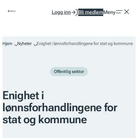
Hopp
Logg inn
Bli medlem
Meny
til
innhold
Hjem
Nyheter
Enighet i lønnsforhandlingene for stat og kommune
Offentlig sektor
Enighet i
lønnsforhandlingene for
stat og kommune