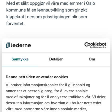
Med et slikt oppgjør vil våre medlemmer i Oslo
kommune få en lønnsutvikling som gir økt
kjøpekraft dersom prisstigningen blir som
forventet.
Enighet i staten
Samtykke
Detaljer
Om
For Ledernes medlemmer i staten er det to mulige
utfall av årets lønnsforhandlinger. I begge tilfellene
har oppgjøret en økonomisk ramme på 5,2 % som
Denne nettsiden anvender cookies
er identisk med frontfaget.
Vi bruker informasjonskapsler for å gi innhold og
annonser et personlig preg, for å levere sosiale
mediefunksjoner og for å analysere trafikken vår. Vi deler
Det er to ulike tariffavtaler i staten og de av våre
dessuten informasjon om hvordan du bruker nettstedet
medlemmer som er omfattet av avtalen mellom
vårt, med partnerne våre innen sosiale medier,